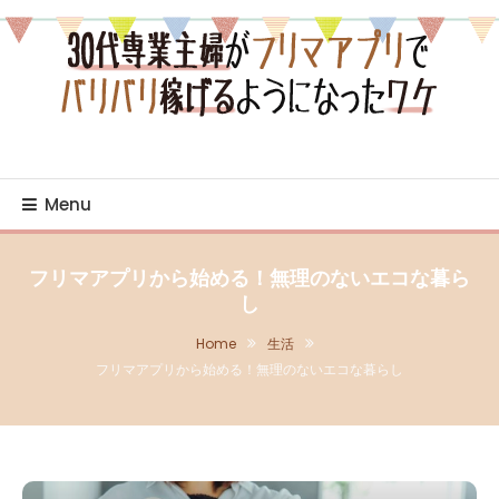
Skip
To
Content
売り・買いの日々を綴るブログ
30代専業主婦がフリマア
プリでバリバリ稼げるよ
Menu
うになったワケ
フリマアプリから始める！無理のないエコな暮ら
し
Home
生活
フリマアプリから始める！無理のないエコな暮らし