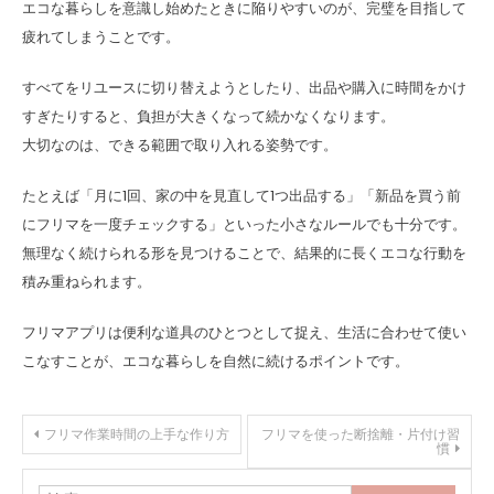
エコな暮らしを意識し始めたときに陥りやすいのが、完璧を目指して
疲れてしまうことです。
すべてをリユースに切り替えようとしたり、出品や購入に時間をかけ
すぎたりすると、負担が大きくなって続かなくなります。
大切なのは、できる範囲で取り入れる姿勢です。
たとえば「月に1回、家の中を見直して1つ出品する」「新品を買う前
にフリマを一度チェックする」といった小さなルールでも十分です。
無理なく続けられる形を見つけることで、結果的に長くエコな行動を
積み重ねられます。
フリマアプリは便利な道具のひとつとして捉え、生活に合わせて使い
こなすことが、エコな暮らしを自然に続けるポイントです。
投
フリマ作業時間の上手な作り方
フリマを使った断捨離・片付け習
慣
稿