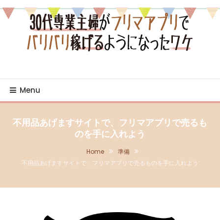
Skip
To
Content
売り・買いの日々を綴るブログ
30代専業主婦がフリマア
プリでバリバリ稼げるよ
Menu
うになったワケ
不用品あげますサイトで、フリマアプリで売るも
のを手に入れよう
Home
準備
不用品あげますサイトで、フリマアプリで売るものを手に入れよう