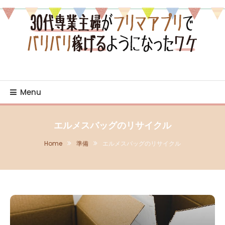
Skip
To
Content
売り・買いの日々を綴るブログ
30代専業主婦がフリマア
プリでバリバリ稼げるよ
Menu
うになったワケ
エルメスバッグのリサイクル
Home
準備
エルメスバッグのリサイクル