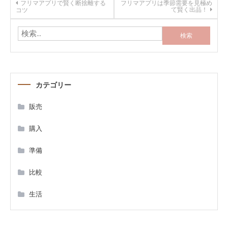
投
フリマアプリで賢く断捨離する
フリマアプリは季節需要を見極め
て賢く出品！
コツ
稿
検
索:
ナ
ビ
カテゴリー
ゲ
販売
ー
購入
シ
準備
ョ
比較
ン
生活