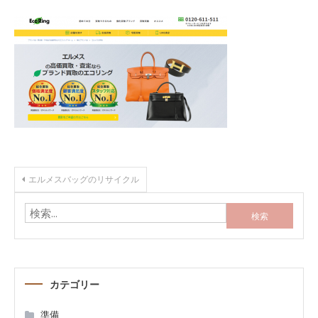
投
エルメスバッグのリサイクル
稿
検
索:
ナ
ビ
カテゴリー
ゲ
準備