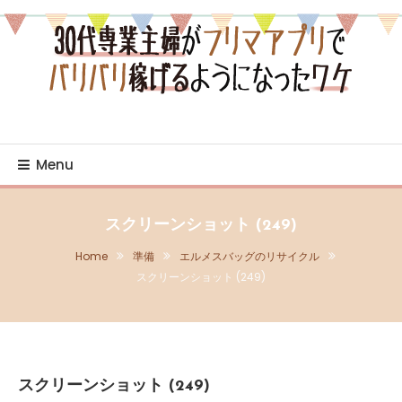
Skip
To
Content
売り・買いの日々を綴るブログ
30代専業主婦がフリマア
プリでバリバリ稼げるよ
Menu
うになったワケ
スクリーンショット (249)
Home
準備
エルメスバッグのリサイクル
スクリーンショット (249)
スクリーンショット (249)