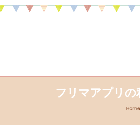
Skip
To
Content
売り・買いの日々を綴るブログ
30代専業主婦がフリ
フリマアプリの
Hom