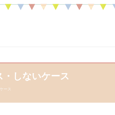
ようになったワケ
ス・しないケース
ケース