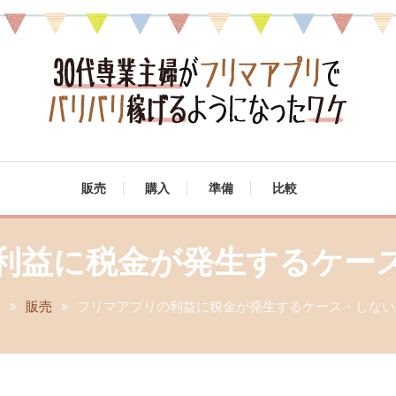
マアプリでバリバリ稼げる
販売
購入
準備
比較
利益に税金が発生するケー
e
販売
フリマアプリの利益に税金が発生するケース・しない