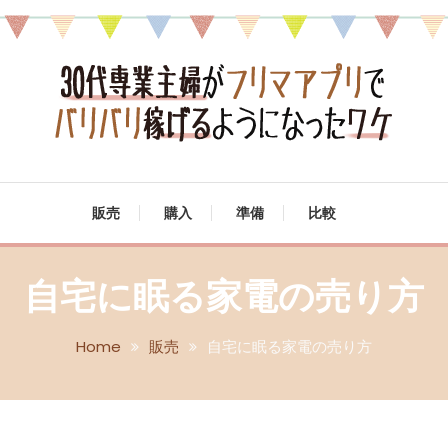
マアプリでバリバリ稼げる
販売
購入
準備
比較
自宅に眠る家電の売り方
Home
販売
自宅に眠る家電の売り方