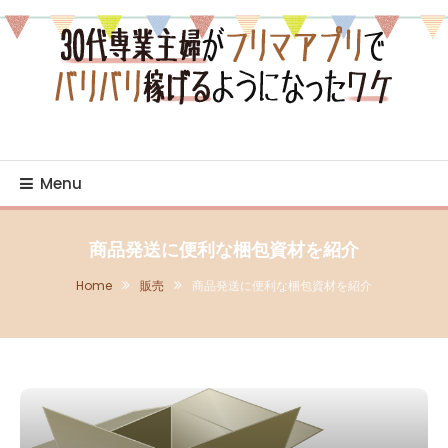
Skip
To
Content
売り・買いの日々を綴るブログ
30代専業主婦がフリマア
プリでバリバリ稼げるよ
Menu
うになったワケ
商品発送に便利な梱包資材を紹介
Home
販売
商品発送に便利な梱包資材を紹介