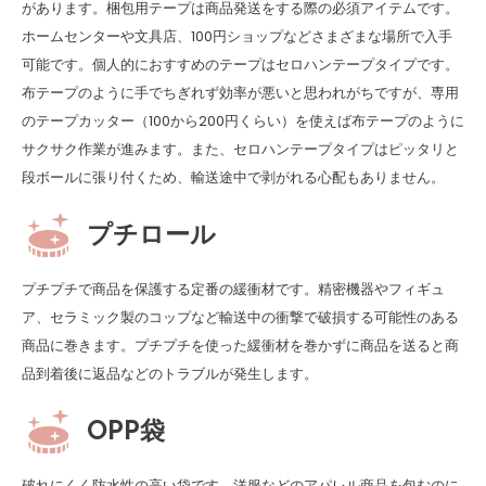
があります。梱包用テープは商品発送をする際の必須アイテムです。
ホームセンターや文具店、100円ショップなどさまざまな場所で入手
可能です。個人的におすすめのテープはセロハンテープタイプです。
布テープのように手でちぎれず効率が悪いと思われがちですが、専用
のテープカッター（100から200円くらい）を使えば布テープのように
サクサク作業が進みます。また、セロハンテープタイプはピッタリと
段ボールに張り付くため、輸送途中で剥がれる心配もありません。
プチロール
プチプチで商品を保護する定番の緩衝材です。精密機器やフィギュ
ア、セラミック製のコップなど輸送中の衝撃で破損する可能性のある
商品に巻きます。プチプチを使った緩衝材を巻かずに商品を送ると商
品到着後に返品などのトラブルが発生します。
OPP袋
破れにくく防水性の高い袋です。洋服などのアパレル商品を包むのに