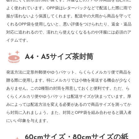
よく使われています。OPP袋はレターパックなどで配送した際に雨で
服が濡れないよう保護してくれます。配送中の大雨から商品を守って
くれるOPP袋を使用しないと、悪い評価をつけられたり、返金・返品
対応に追われるので、濡れたら使えなくなるものや洋服には必須のア
イテムです。
A4・A5サイズ茶封筒
発送方法に定形外郵便やゆうパケット、らくらくメルカリ便で商品を
贈る際に使用します。特にメルカリでは小物を発送する機会が少なく
ありません。この2種類の封筒を用意しておくと便利です。ただ、ら
くらくメルカリ便やゆうパケットは配送サイズが決まっています。厚
みによっては配送方法を変える必要があるので商品サイズを測ってか
ら封筒に入れましょう。また、封筒とOPP袋を組み合わせると購入者
にいい印象を与えます。
60cmサイズ・80cmサイズの紙