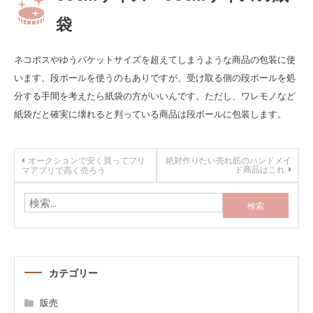
袋
ネコポスやゆうパケットサイズを超えてしまうような商品の包装に使
います。段ボールを使うのもありですが、受け取る側の段ボールを処
分する手間を考えたら紙袋の方がいいんです。ただし、ワレモノなど
紙袋だと確実に壊れると判っている商品は段ボールに包装します。
投
オークションで安く買ってフリ
絶対作りたい売れ筋のハンドメイ
ド商品はこれ
マアプリで高く売ろう
稿
検
索:
ナ
ビ
カテゴリー
ゲ
販売