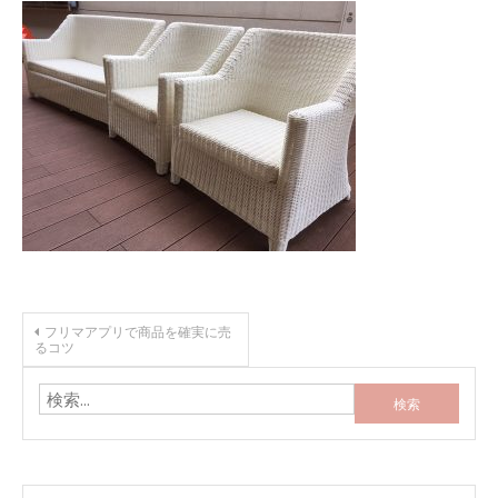
投
フリマアプリで商品を確実に売
るコツ
稿
検
索:
ナ
ビ