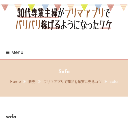
Skip
To
Content
売り・買いの日々を綴るブログ
30代専業主婦がフリマア
プリでバリバリ稼げるよ
Menu
うになったワケ
Sofa
Home
販売
フリマアプリで商品を確実に売るコツ
sofa
sofa