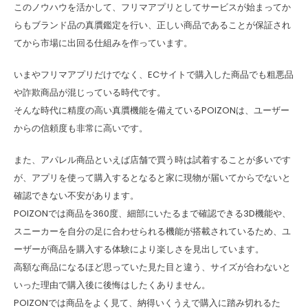
このノウハウを活かして、フリマアプリとしてサービスが始まってか
らもブランド品の真贋鑑定を行い、正しい商品であることが保証され
てから市場に出回る仕組みを作っています。
いまやフリマアプリだけでなく、ECサイトで購入した商品でも粗悪品
や詐欺商品が混じっている時代です。
そんな時代に精度の高い真贋機能を備えているPOIZONは、ユーザー
からの信頼度も非常に高いです。
また、アパレル商品といえば店舗で買う時は試着することが多いです
が、アプリを使って購入するとなると家に現物が届いてからでないと
確認できない不安があります。
POIZONでは商品を360度、細部にいたるまで確認できる3D機能や、
スニーカーを自分の足に合わせられる機能が搭載されているため、ユ
ーザーが商品を購入する体験により楽しさを見出しています。
高額な商品になるほど思っていた見た目と違う、サイズが合わないと
いった理由で購入後に後悔はしたくありません。
POIZONでは商品をよく見て、納得いくうえで購入に踏み切れるた