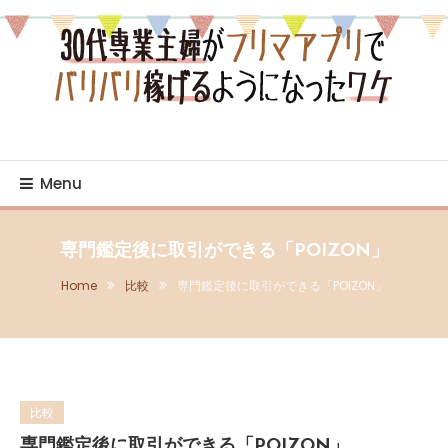
Skip
To
Content
売り・買いの日々を綴るブログ
30代専業主婦がフリマア
プリでバリバリ稼げるよ
Menu
うになったワケ
専門鑑定後に取引ができる「POIZON」
Home
比較
専門鑑定後に取引ができる「POIZON」
比較
専門鑑定後に取引ができる「POIZON」