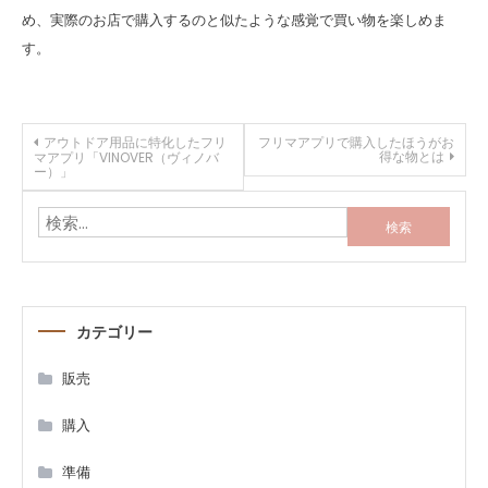
め、実際のお店で購入するのと似たような感覚で買い物を楽しめま
す。
投
アウトドア用品に特化したフリ
フリマアプリで購入したほうがお
得な物とは
マアプリ「VINOVER（ヴィノバ
ー）」
稿
検
ナ
索:
ビ
ゲ
カテゴリー
販売
ー
購入
シ
準備